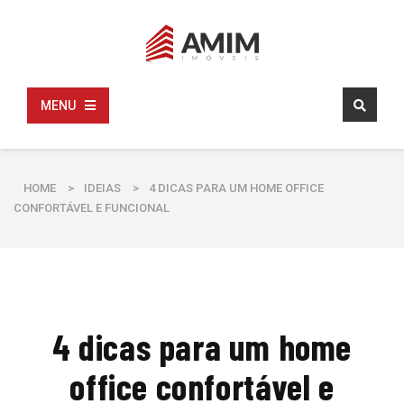
MENU
HOME
>
IDEIAS
>
4 DICAS PARA UM HOME OFFICE
CONFORTÁVEL E FUNCIONAL
4 dicas para um home
office confortável e