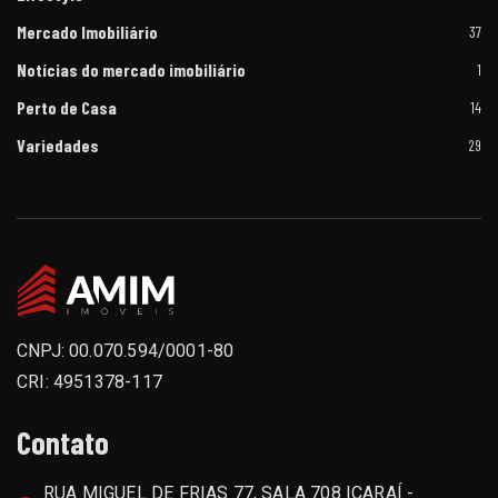
Mercado Imobiliário
37
e
Notícias do mercado imobiliário
1
Perto de Casa
14
Variedades
29
e
CNPJ: 00.070.594/0001-80
CRI: 4951378-117
Contato
RUA MIGUEL DE FRIAS 77, SALA 708 ICARAÍ -