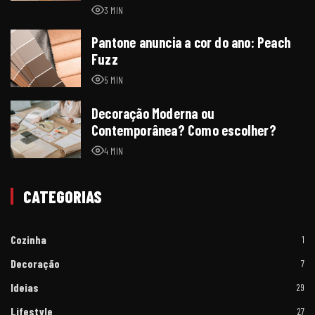
3 MIN
Pantone anuncia a cor do ano: Peach
Fuzz
5 MIN
Decoração Moderna ou
Contemporânea? Como escolher?
4 MIN
CATEGORIAS
e
Cozinha
1
Decoração
7
Ideias
29
Lifestyle
27