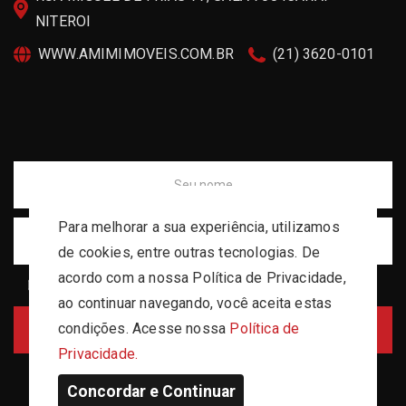
NITEROI
WWW.AMIMIMOVEIS.COM.BR
(21) 3620-0101
e
Para melhorar a sua experiência, utilizamos
de cookies, entre outras tecnologias. De
acordo com a nossa Política de Privacidade,
Li e aceito os termos de uso dos dados conforme indicado na
Política de Privacidade
ao continuar navegando, você aceita estas
condições. Acesse nossa
Política de
Privacidade.
idade
Tipo
Concordar e Continuar