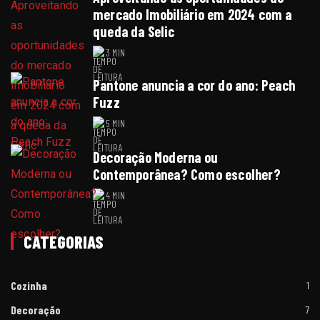
mercado Imobiliário em 2024 com a
queda da Selic
3 MIN
Pantone anuncia a cor do ano: Peach
Fuzz
5 MIN
Decoração Moderna ou
Contemporânea? Como escolher?
4 MIN
CATEGORIAS
Cozinha
1
Decoração
7