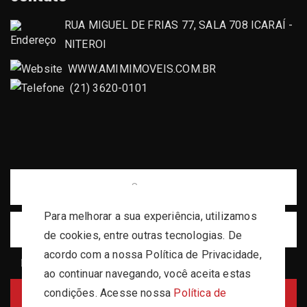
idade
Tipo
RUA MIGUEL DE FRIAS 77, SALA 708 ICARAÍ -
NITEROI
WWW.AMIMIMOVEIS.COM.BR
anos
Persistente
(21) 3620-0101
anos
Persistente
Para melhorar a sua experiência, utilizamos
de cookies, entre outras tecnologias. De
acordo com a nossa Política de Privacidade,
Li e aceito os termos de uso dos dados conforme indicado na
Política de Privacidade
ao continuar navegando, você aceita estas
condições. Acesse nossa
Política de