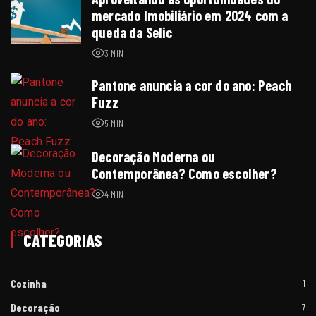
mercado Imobiliário em 2024 com a
queda da Selic
3 MIN
e
Pantone anuncia a cor do ano: Peach
Fuzz
5 MIN
Decoração Moderna ou
Contemporânea? Como escolher?
4 MIN
e
CATEGORIAS
Cozinha
1
Decoração
7