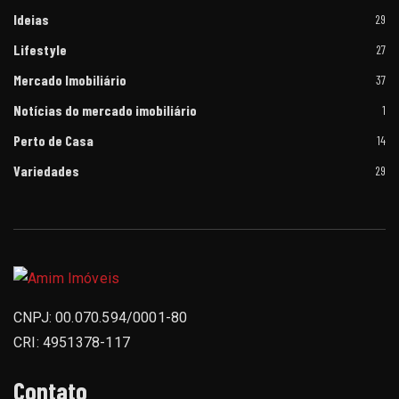
Ideias
29
Lifestyle
27
Mercado Imobiliário
37
Notícias do mercado imobiliário
1
Perto de Casa
14
e
Variedades
29
CNPJ: 00.070.594/0001-80
CRI: 4951378-117
Contato