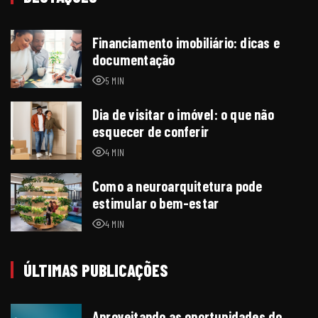
Financiamento imobiliário: dicas e
documentação
5 MIN
Dia de visitar o imóvel: o que não
esquecer de conferir
4 MIN
Como a neuroarquitetura pode
estimular o bem-estar
4 MIN
ÚLTIMAS PUBLICAÇÕES
e
Aproveitando as oportunidades do