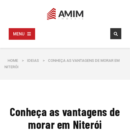
MENU
HOME
>
IDEIAS
>
CONHEÇA AS VANTAGENS DE MORAR EM
NITERÓI
Conheça as vantagens de
morar em Niterói