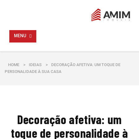
MENU
HOME
>
IDEIAS
>
DECORAÇÃO AFETIVA: UM TOQUE DE
PERSONALIDADE À SUA CASA
Decoração afetiva: um
toque de personalidade à