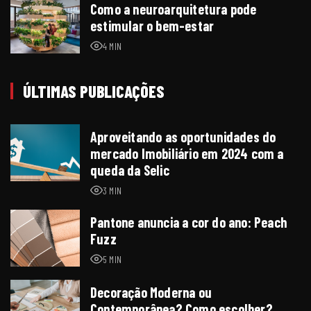
Como a neuroarquitetura pode
estimular o bem-estar
4 MIN
ÚLTIMAS PUBLICAÇÕES
Aproveitando as oportunidades do
mercado Imobiliário em 2024 com a
queda da Selic
3 MIN
Pantone anuncia a cor do ano: Peach
Fuzz
5 MIN
Decoração Moderna ou
Contemporânea? Como escolher?