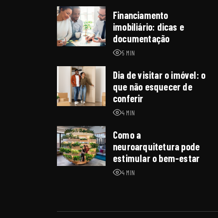
Financiamento
imobiliário: dicas e
documentação
5 MIN
Dia de visitar o imóvel: o
que não esquecer de
conferir
4 MIN
Como a
neuroarquitetura pode
estimular o bem-estar
4 MIN