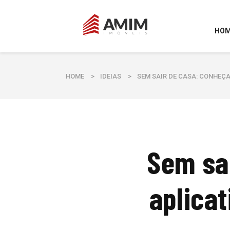
HO
HOME
>
IDEIAS
>
SEM SAIR DE CASA: CONHEÇA
Sem sai
aplicat