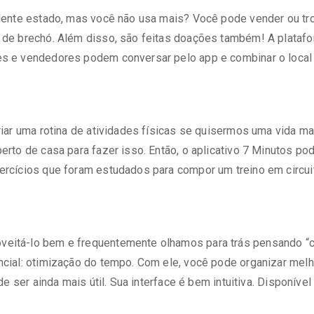
ente estado, mas você não usa mais? Você pode vender ou tro
de brechó. Além disso, são feitas doações também! A plataf
 e vendedores podem conversar pelo app e combinar o local 
riar uma rotina de atividades físicas se quisermos uma vida 
to de casa para fazer isso. Então, o aplicativo 7 Minutos pod
cícios que foram estudados para compor um treino em circuito 
itá-lo bem e frequentemente olhamos para trás pensando “co
ial: otimização do tempo. Com ele, você pode organizar melhor
e ser ainda mais útil. Sua interface é bem intuitiva. Disponível