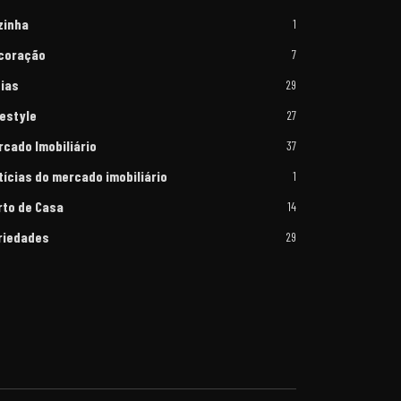
zinha
1
coração
7
eias
29
festyle
27
rcado Imobiliário
37
tícias do mercado imobiliário
1
rto de Casa
14
riedades
29