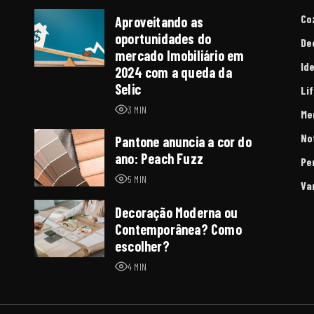
Co
Aproveitando as
oportunidades do
De
mercado Imobiliário em
Id
2024 com a queda da
Selic
Li
3 MIN
Me
No
Pantone anuncia a cor do
ano: Peach Fuzz
Pe
5 MIN
Va
Decoração Moderna ou
Contemporânea? Como
escolher?
4 MIN