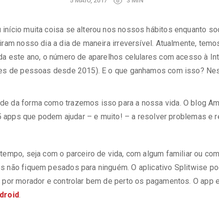
5 MAIO, 2017
3 MIN
 início muita coisa se alterou nos nossos hábitos enquanto s
diram nosso dia a dia de maneira irreversível. Atualmente, te
da este ano, o número de aparelhos celulares com acesso à Int
hões de pessoas desde 2015). E o que ganhamos com isso? Ne
de da forma como trazemos isso para a nossa vida. O blog A
s 5 apps que podem ajudar – e muito! – a resolver problemas e 
 tempo, seja com o parceiro de vida, com algum familiar ou co
s não fiquem pesados para ninguém. O aplicativo Splitwise pod
o por morador e controlar bem de perto os pagamentos. O app e
droid
.